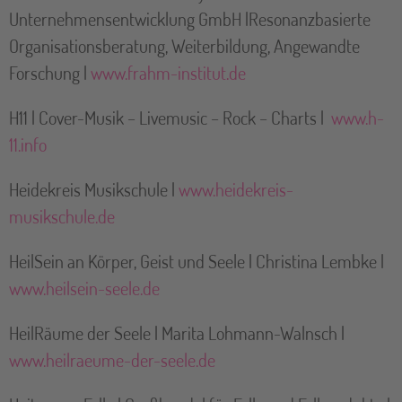
Unternehmensentwicklung GmbH |Resonanzbasierte
Organisationsberatung, Weiterbildung, Angewandte
Forschung |
www.frahm-institut.de
H11 | Cover-Musik – Livemusic – Rock – Charts |
www.h-
11.info
Heidekreis Musikschule |
www.heidekreis-
musikschule.de
HeilSein an Körper, Geist und Seele | Christina Lembke |
www.heilsein-seele.de
HeilRäume der Seele | Marita Lohmann-Walnsch |
www.heilraeume-der-seele.de