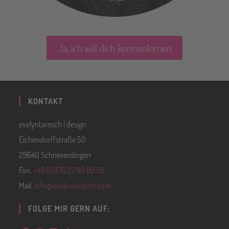
Ja, ich will dich kennenlernen
KONTAKT
evelyntaresch | design
Eichendorffstraße 50
29640 Schneverdingen
Fon.
+49 (0)176 27 80 89 58
Mail.
info@evelyntaresch.com
FOLGE MIR GERN AUF: