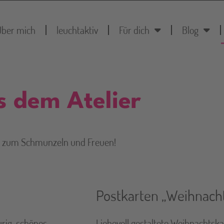
Über mich
leuchtaktiv
Für dich
Blog
s dem Atelier
ern zum Schmunzeln und Freuen!
Postkarten „Weihnach
aurig-schönes
Liebevoll gestaltete Weihnachtsk