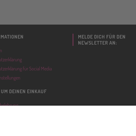
RMATIONEN
MELDE DICH FÜR DEN
NEWSLETTER AN:
m
tzerklärung
tzerklärung für Social Media
nstellungen
 UM DEINEN EINKAUF
belehrung
ingungen