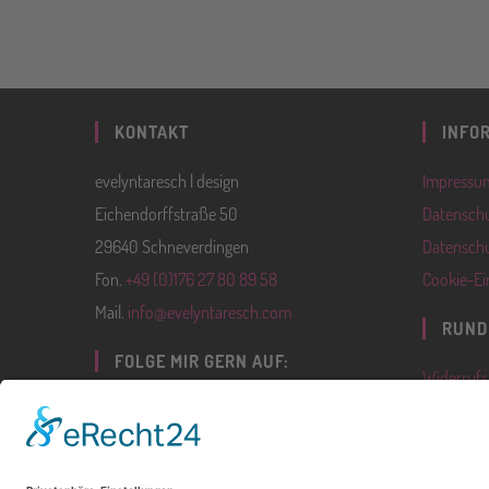
KONTAKT
INFO
evelyntaresch | design
Impressu
Eichendorffstraße 50
Datenschu
29640 Schneverdingen
Datenschu
Fon.
+49 (0)176 27 80 89 58
Cookie-Ei
Mail.
info@evelyntaresch.com
RUND
FOLGE MIR GERN AUF:
Widerrufs
Lieferbed
AGB