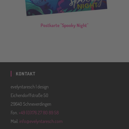
Postkarte "Spooky Night"
KONTAKT
evelyntaresch | design
Eichendorffstraße 50
29640 Schneverdingen
Fon.
+49 (0)176 27 80 89 58
Mail.
info@evelyntaresch.com