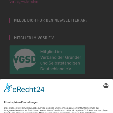
Vertrag widerrufen
MELDE DICH FÜR DEN NEWSLETTER AN:
MITGLIED IM VGSD E.V.
PARTNERIN DER GRÜNDUNGSWOCHE
DEUTSCHLAND