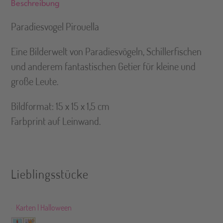
Beschreibung
:
Paradiesvogel Pirouella
Eine Bilderwelt von Paradiesvögeln, Schillerfischen
und anderem fantastischen Getier für kleine und
große Leute.
Bildformat: 15 x 15 x 1,5 cm
Farbprint auf Leinwand.
Lieblingsstücke
Karten | Halloween