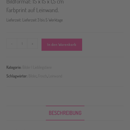
Bildformat: 15 x 15 x 1,5 cm
Farbprint auf Leinwand.
Lieferzeit:
Lieferzeit 3 bis 5 Werktage
A
-
+
In den Warenkorb
l
t
Kategorie:
Bilder | Lieblingstiere
e
Schlagwörter:
Bilder
,
Frosch
,
Leinwand
r
n
a
t
i
BESCHREIBUNG
v
e