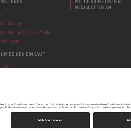
RMATIONEN
MELDE DICH FÜR DEN
NEWSLETTER AN:
m
tzerklärung
tzerklärung für Social Media
nstellungen
 UM DEINEN EINKAUF
belehrung
ingungen
iderrufen
© 2026 by Evelyn Taresch