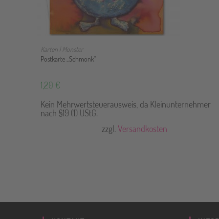
IN DEN WARENKORB
Karten | Monster
Postkarte „Schmonk“
1,20
€
Kein Mehrwertsteuerausweis, da Kleinunternehmer
nach §19 (1) UStG.
zzgl.
Versandkosten