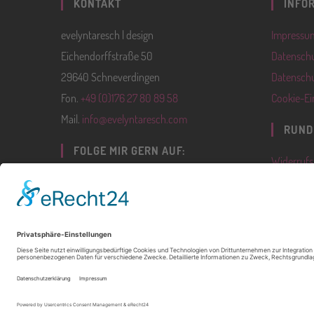
KONTAKT
INFO
evelyntaresch | design
Impressu
Eichendorffstraße 50
Datenschu
29640 Schneverdingen
Datenschu
Fon.
+49 (0)176 27 80 89 58
Cookie-Ei
Mail.
info@evelyntaresch.com
RUND
FOLGE MIR GERN AUF:
Widerrufs
Lieferbed
AGB
Vertrag w