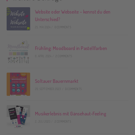
Website oder Webseite – kennst du den
Unterschied?
25. MAI 2024
/
0 COMMENTS
Frühling: Moodboard in Pastellfarben
8. APRIL 2024
/
2 COMMENTS
Soltauer Bauernmarkt
29. SEPTEMBER 2023
/
0 COMMENTS
Musikerlebnis mit Gänsehaut-Feeling
2. JULI 2023
/
2 COMMENTS