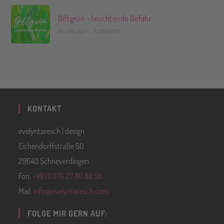
Giftgrün – leuchtende Gefahr
20. JUNI 2023
/
2 COMMENTS
KONTAKT
evelyntaresch | design
Eichendorffstraße 50
29640 Schneverdingen
Fon.
+49 (0)176 27 80 89 58
Mail.
info@evelyntaresch.com
FOLGE MIR GERN AUF: