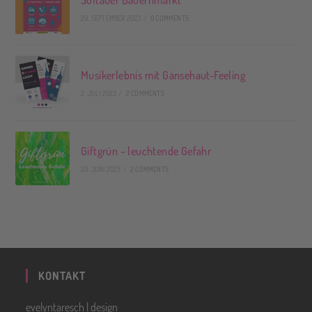
29. SEPTEMBER 2023
/
0 COMMENTS
Musikerlebnis mit Gänsehaut-Feeling
2. JULI 2023
/
2 COMMENTS
Giftgrün – leuchtende Gefahr
20. JUNI 2023
/
2 COMMENTS
KONTAKT
evelyntaresch | design