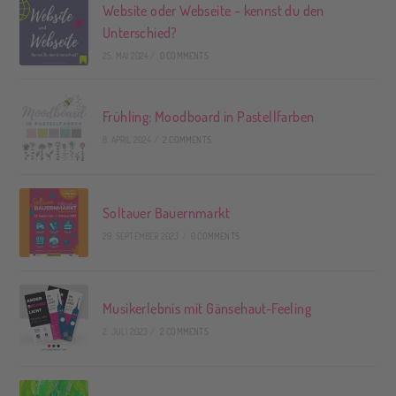
Website oder Webseite – kennst du den
Unterschied?
25. MAI 2024
/
0 COMMENTS
Frühling: Moodboard in Pastellfarben
8. APRIL 2024
/
2 COMMENTS
Soltauer Bauernmarkt
29. SEPTEMBER 2023
/
0 COMMENTS
Musikerlebnis mit Gänsehaut-Feeling
2. JULI 2023
/
2 COMMENTS