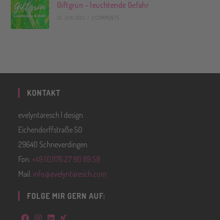
Giftgrün – leuchtende Gefahr
20. JUNI 2023
/
2 COMMENTS
KONTAKT
evelyntaresch | design
Eichendorffstraße 50
29640 Schneverdingen
Fon.
+49 (0)176 27 80 89 58
Mail.
info@evelyntaresch.com
FOLGE MIR GERN AUF: