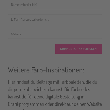
A
l
t
Weitere Farb-Inspirationen:
e
r
Hier findest du Beiträge mit Farbpaletten, die du
n
dir gerne abspeichern kannst. Die Farbcodes
a
kannst du für deine digitale Gestaltung in
t
Grafikprogrammen oder direkt auf deiner Website
i