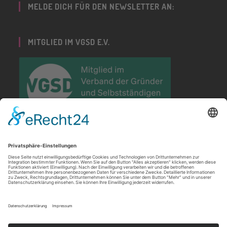
MELDE DICH FÜR DEN NEWSLETTER AN:
MITGLIED IM VGSD E.V.
PARTNERIN DER GRÜNDUNGSWOCHE
DEUTSCHLAND